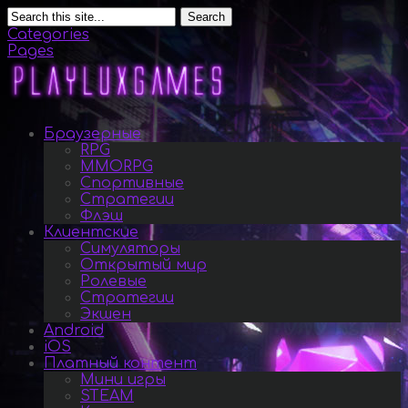
Search
Categories
Pages
Браузерные
RPG
MMORPG
Спортивные
Стратегии
Флэш
Клиентские
Симуляторы
Открытый мир
Ролевые
Стратегии
Экшен
Android
iOS
Платный контент
Мини игры
STEAM