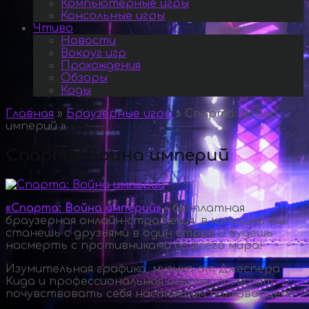
Компьютерные игры
Консольные игры
Чтиво
Новости
Вокруг игр
Прохождения
Обзоры
Коды
Главная
»
Браузерные игры
»
Спарта: Война
империй
»
Спарта: Война империй
«Спарта: Война империй»
– бесплатная
браузерная онлайн-стратегия, в которой ты
станешь с друзьями в один строй и будешь
насмерть с противниками со всего мира!
Изумительная графика, музыка от Джеспера
Кида и профессиональная озвучка позволят
почувствовать себя настоящим полководцем!